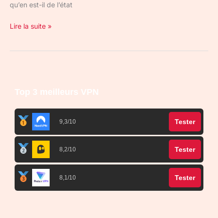
qu’en est-il de l’état
Lire la suite »
Top 3 meilleurs VPN
Tester
9,3/10
Tester
8,2/10
Tester
8,1/10