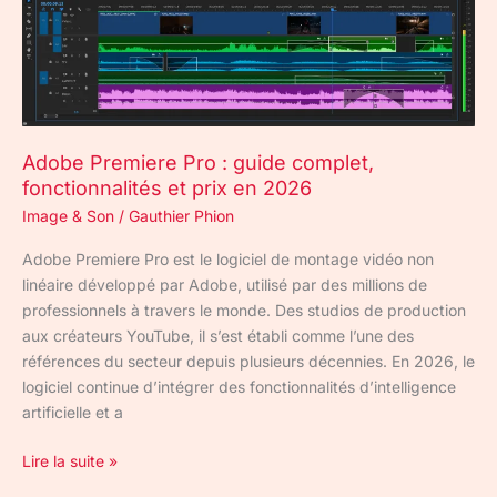
et
prix
en
2026
Adobe Premiere Pro : guide complet,
fonctionnalités et prix en 2026
Image & Son
/
Gauthier Phion
Adobe Premiere Pro est le logiciel de montage vidéo non
linéaire développé par Adobe, utilisé par des millions de
professionnels à travers le monde. Des studios de production
aux créateurs YouTube, il s’est établi comme l’une des
références du secteur depuis plusieurs décennies. En 2026, le
logiciel continue d’intégrer des fonctionnalités d’intelligence
artificielle et a
Lire la suite »