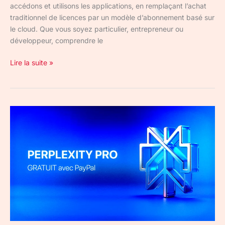
accédons et utilisons les applications, en remplaçant l’achat
traditionnel de licences par un modèle d’abonnement basé sur
le cloud. Que vous soyez particulier, entrepreneur ou
développeur, comprendre le
Lire la suite »
Perplexity
Pro
PayPal
gratuit
:
12
mois
offerts
et
accès