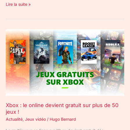
Lire la suite »
Xbox
:
le
online
devient
gratuit
sur
plus
de
50
jeux
Xbox : le online devient gratuit sur plus de 50
!
jeux !
Actualité
,
Jeux vidéo
/
Hugo Bernard