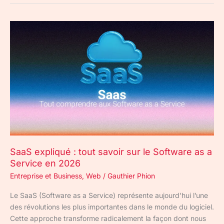
SaaS
expliqué
:
tout
savoir
sur
le
Software
as
a
Service
SaaS expliqué : tout savoir sur le Software as a
en
Service en 2026
2026
Entreprise et Business
,
Web
/
Gauthier Phion
Le SaaS (Software as a Service) représente aujourd’hui l’une
des révolutions les plus importantes dans le monde du logiciel.
Cette approche transforme radicalement la façon dont nous