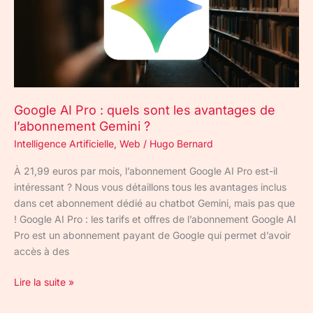
sont
les
avantages
de
l’abonnement
Gemini
Google AI Pro : quels sont les avantages de
?
l’abonnement Gemini ?
Intelligence Artificielle
,
Web
/
Hugo Bernard
À 21,99 euros par mois, l’abonnement Google AI Pro est-il
intéressant ? Nous vous détaillons tous les avantages inclus
dans cet abonnement dédié au chatbot Gemini, mais pas que
! Google AI Pro : les tarifs et offres de l’abonnement Google AI
Pro est un abonnement payant de Google qui permet d’avoir
accès à des
Lire la suite »