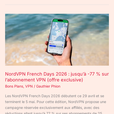
NordVPN
French
Days
2026
:
jusqu’à
-77
%
sur
l’abonnement
NordVPN French Days 2026 : jusqu’à -77 % sur
VPN
l’abonnement VPN (offre exclusive)
(offre
Bons Plans
,
VPN
/
Gauthier Phion
exclusive)
Les NordVPN French Days 2026 débutent ce 29 avril et se
terminent le 5 mai. Pour cette édition, NordVPN propose une
campagne réservée exclusivement aux affiliés, avec des
réductions allant jusqu’à 77 % sur ses abonnements de 25