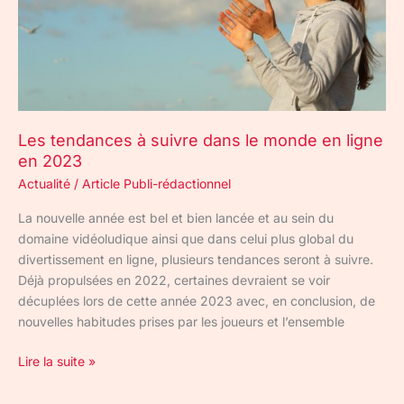
en
ligne
en
2023
Les tendances à suivre dans le monde en ligne
en 2023
Actualité
/
Article Publi-rédactionnel
La nouvelle année est bel et bien lancée et au sein du
domaine vidéoludique ainsi que dans celui plus global du
divertissement en ligne, plusieurs tendances seront à suivre.
Déjà propulsées en 2022, certaines devraient se voir
décuplées lors de cette année 2023 avec, en conclusion, de
nouvelles habitudes prises par les joueurs et l’ensemble
Lire la suite »