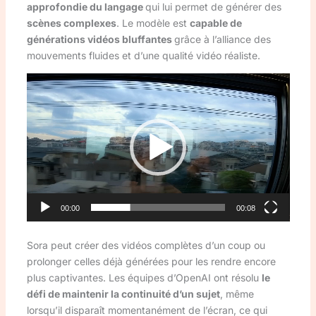
approfondie du langage
qui lui permet de générer des
scènes complexes
. Le modèle est
capable de
générations vidéos bluffantes
grâce à l’alliance des
mouvements fluides et d’une qualité vidéo réaliste.
Lecteur
vidéo
00:00
00:08
Sora peut créer des vidéos complètes d’un coup ou
prolonger celles déjà générées pour les rendre encore
plus captivantes. Les équipes d’OpenAI ont résolu
le
défi de maintenir la continuité d’un sujet
, même
lorsqu’il disparaît momentanément de l’écran, ce qui