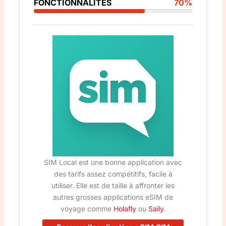
FONCTIONNALITÉS
70%
SIM Local est une bonne application avec
des tarifs assez compétitifs, facile à
utiliser. Elle est de taille à affronter les
autres grosses applications eSIM de
voyage comme
Holafly
ou
Saily
.