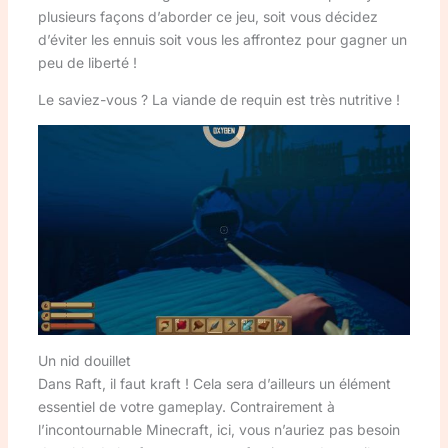
plusieurs façons d’aborder ce jeu, soit vous décidez
d’éviter les ennuis soit vous les affrontez pour gagner un
peu de liberté !
Le saviez-vous ? La viande de requin est très nutritive !
Un nid douillet
Dans Raft, il faut kraft ! Cela sera d’ailleurs un élément
essentiel de votre gameplay. Contrairement à
l’incontournable Minecraft, ici, vous n’auriez pas besoin