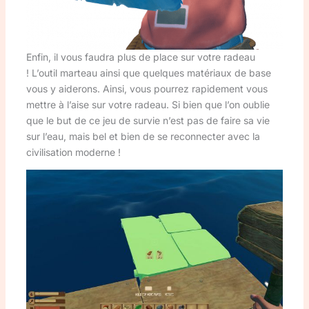
Enfin, il vous faudra plus de place sur votre radeau
! L’outil marteau ainsi que quelques matériaux de base
vous y aiderons. Ainsi, vous pourrez rapidement vous
mettre à l’aise sur votre radeau. Si bien que l’on oublie
que le but de ce jeu de survie n’est pas de faire sa vie
sur l’eau, mais bel et bien de se reconnecter avec la
civilisation moderne !