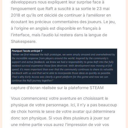
développeurs nous expliquent leur surprise face à
l’engouement que Raft a suscité à sa sortie le 23 mai
2018 et qu’ils ont décidé de continuer à l’améliorer en
écoutant les précieux commentaires des joueurs. Le jeu,
à l’origine en anglais est disponible en français à
l’interface, mais l’audio lui restera dans la langue de
Shakespeare.
capture d’écran réalisée sur la plateforme STEAM
Vous commencerez votre aventure en choisissant le
physique de votre personnage. Ici, il n’y a pas beaucoup
de choix hormis le sexe de votre avatar qui déterminera
donc son physique. Si vous êtes plusieurs à jouer sur
une même partie vous aurez l’impression de voir vos