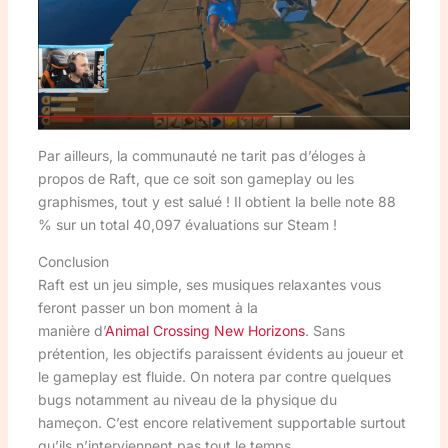
Par ailleurs, la communauté ne tarit pas d’éloges à
propos de Raft, que ce soit son gameplay ou les
graphismes, tout y est salué ! Il obtient la belle note 88
% sur un total 40,097 évaluations sur Steam !
Conclusion
Raft est un jeu simple, ses musiques relaxantes vous
feront passer un bon moment à la
manière d’
Animal Crossing New Horizons
. Sans
prétention, les objectifs paraissent évidents au joueur et
le gameplay est fluide. On notera par contre quelques
bugs notamment au niveau de la physique du
hameçon. C’est encore relativement supportable surtout
qu’ils n’interviennent pas tout le temps.