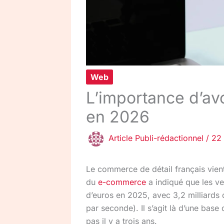
Web
L’importance d’av
en 2026
Article Publi-rédactionnel
/
22
Le commerce de détail français vient 
du
e-commerce
a indiqué que les ven
d’euros en 2025, avec 3,2 milliards 
par seconde). Il s’agit là d’une base 
pas il y a trois ans.