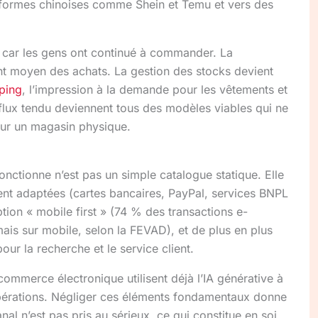
eformes chinoises comme Shein et Temu et vers des
e car les gens ont continué à commander. La
ant moyen des achats. La gestion des stocks devient
ping
, l’impression à la demande pour les vêtements et
flux tendu deviennent tous des modèles viables qui ne
our un magasin physique.
onctionne n’est pas un simple catalogue statique. Elle
nt adaptées (cartes bancaires, PayPal, services BNPL
on « mobile first » (74 % des transactions e-
is sur mobile, selon la FEVAD), et de plus en plus
pour la recherche et le service client.
ommerce électronique utilisent déjà l’IA générative à
pérations. Négliger ces éléments fondamentaux donne
al n’est pas pris au sérieux, ce qui constitue en soi