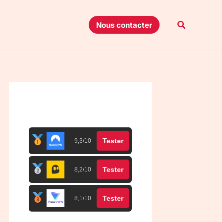
Recherche
Nous contacter
Top 3 meilleurs VPN
Tester
9,3/10
Tester
8,2/10
Tester
8,1/10