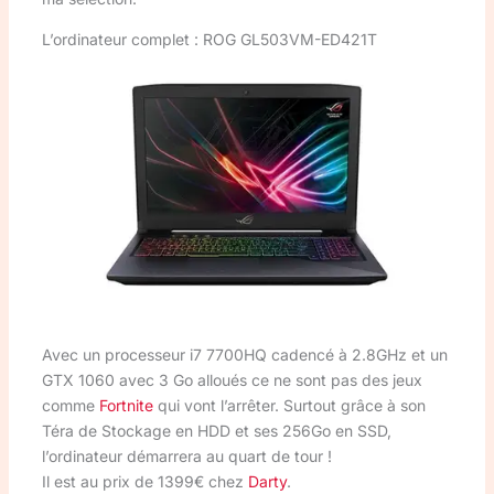
L’ordinateur complet : ROG GL503VM-ED421T
Avec un processeur i7 7700HQ cadencé à 2.8GHz et un
GTX 1060 avec 3 Go alloués ce ne sont pas des jeux
comme
Fortnite
qui vont l’arrêter. Surtout grâce à son
Téra de Stockage en HDD et ses 256Go en SSD,
l’ordinateur démarrera au quart de tour !
Il est au prix de 1399€ chez
Darty
.