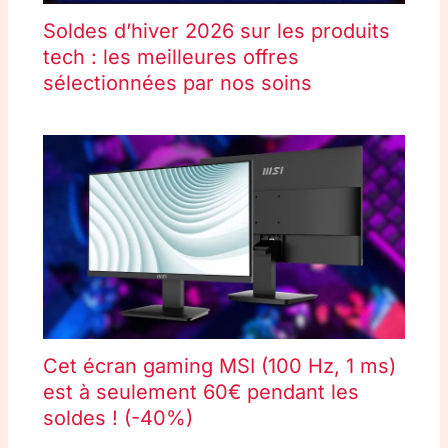
Soldes d’hiver 2026 sur les produits
tech : les meilleures offres
sélectionnées par nos soins
Cet écran gaming MSI (100 Hz, 1 ms)
est à seulement 60€ pendant les
soldes ! (-40%)