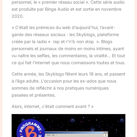
personnel, le « premier réseau social ». Cette série audio
est produite par Binge Audio et est sortie en novembre
2020.
« C’était les prémices du web d’aujourd’hui, l’avant-
garde des réseaux sociaux : les Skyblogs, plateforme
créée par la radio « rap et r’n’b non stop ». Blogs
personnels et journaux de moins en moins intimes, ayant
vu naître les selfies, les commentaires, la viralité… Et tout
ce qui fait l’internet que nous connaissons toutes et tous.
Cette année, les Skyblogs fêtent leurs 18 ans, et passent
à l’âge adulte. L’occasion pour les ex-ados que nous
sommes de réfléchir à nos pratiques numériques
passées et présentes.
Alors, internet, c’était comment avant ? »