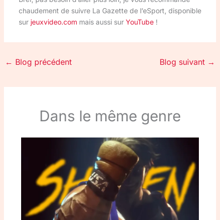
chaudement de suivre La Gazette de l’eSport, disponible
sur
jeuxvideo.com
mais aussi sur
YouTube
!
←
Blog précédent
Blog suivant
→
Dans le même genre