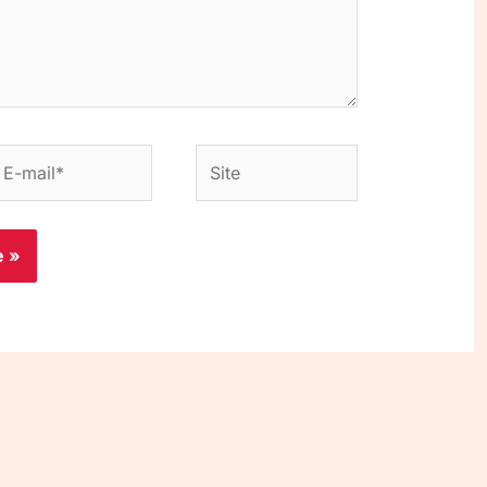
-
Site
ail*