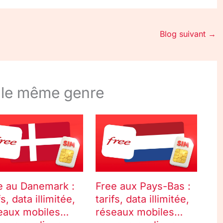
Blog suivant
→
 le même genre
e au Danemark :
Free aux Pays-Bas :
fs, data illimitée,
tarifs, data illimitée,
eaux mobiles…
réseaux mobiles…