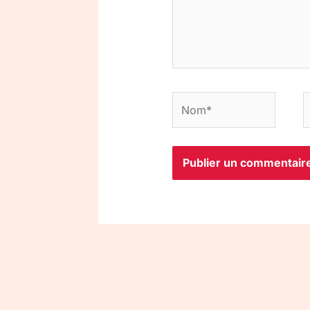
Nom*
E
m