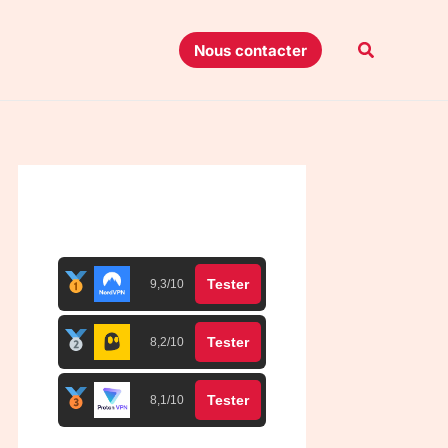
Recherche
Nous contacter
Top 3 meilleurs VPN
Tester
9,3/10
Tester
8,2/10
Tester
8,1/10