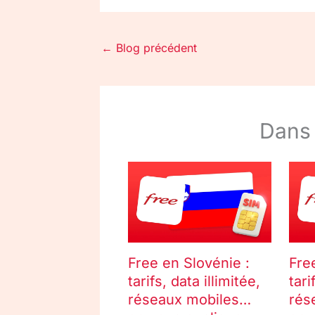
←
Blog précédent
Dans
Free en Slovénie :
Fre
tarifs, data illimitée,
tari
réseaux mobiles…
rés