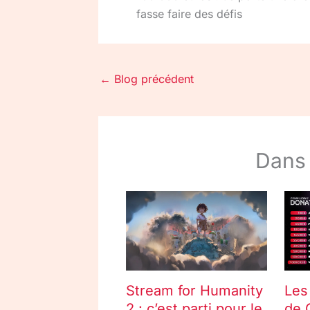
fasse faire des défis
←
Blog précédent
Dans
Stream for Humanity
Les
2 : c’est parti pour le
de 