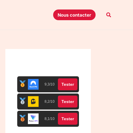
Recherche
Nous contacter
Top 3 meilleurs VPN
Tester
9,3/10
Tester
8,2/10
Tester
8,1/10