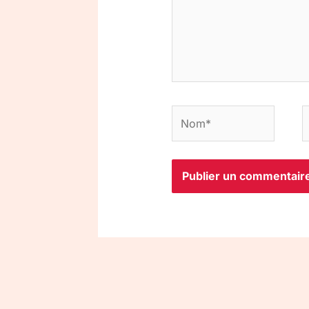
Nom*
E
m