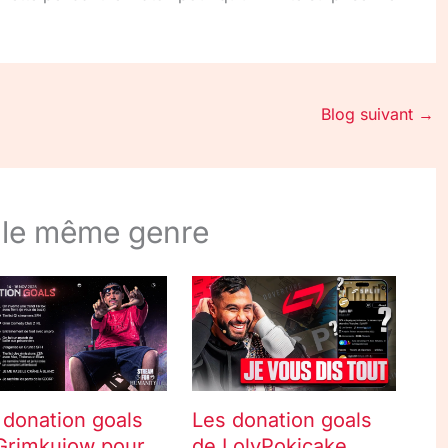
Blog suivant
→
 le même genre
 donation goals
Les donation goals
Grimkujow pour
de LolyPokicake