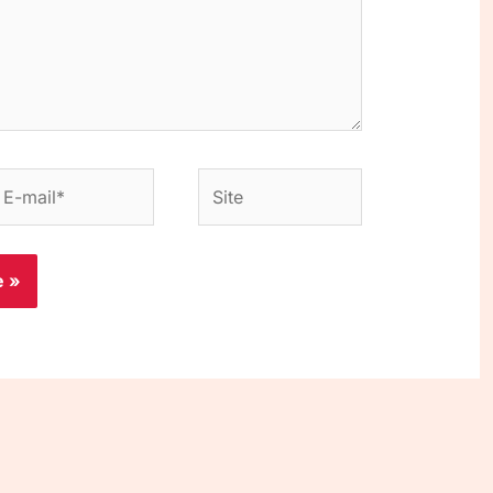
-
Site
ail*