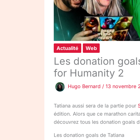
Actualité
Web
Les donation goal
for Humanity 2
Hugo Bernard
/
13 novembre 
Tatiana aussi sera de la partie pour
édition. Alors que ce marathon carit
découvrez tous les donation goals d
Les donation goals de Tatiana