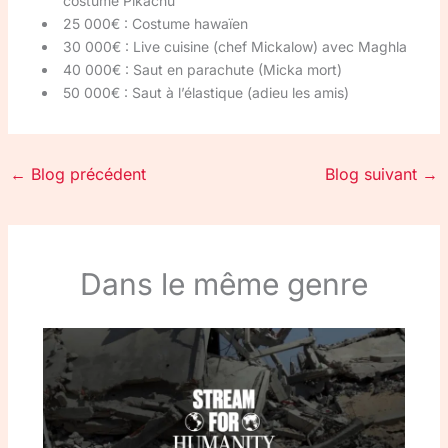
costume Pikachu
25 000€ : Costume hawaïen
30 000€ : Live cuisine (chef Mickalow) avec Maghla
40 000€ : Saut en parachute (Micka mort)
50 000€ : Saut à l’élastique (adieu les amis)
←
Blog précédent
Blog suivant
→
Dans le même genre