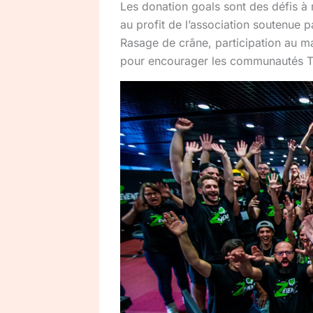
Les donation goals sont des défis à 
au profit de l’association soutenue p
Rasage de crâne, participation au m
pour encourager les communautés Tw