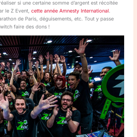
réaliser si une certaine somme d’argent est récoltée
ar le Z Event,
cette année Amnesty International
.
arathon de Paris, déguisements, etc. Tout y passe
itch faire des dons !