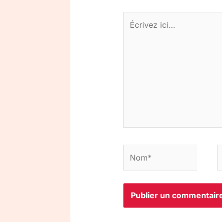
Écrivez
ici…
Nom*
E
m