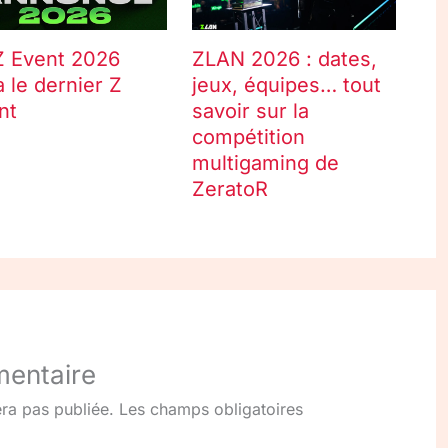
Z Event 2026
ZLAN 2026 : dates,
a le dernier Z
jeux, équipes… tout
nt
savoir sur la
compétition
multigaming de
ZeratoR
mentaire
ra pas publiée.
Les champs obligatoires