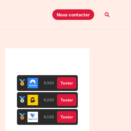
Recherche
Nous contacter
Top 3 meilleurs VPN
Tester
9,3/10
Tester
8,2/10
Tester
8,1/10