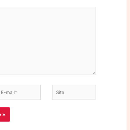
-
Site
ail*