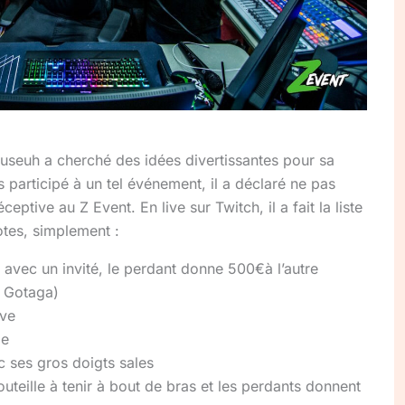
ouseuh a cherché des idées divertissantes pour sa
 participé à un tel événement, il a déclaré ne pas
eptive au Z Event. En live sur Twitch, il a fait la liste
tes, simplement :
x avec un invité, le perdant donne 500€à l’autre
c Gotaga)
ive
ie
 ses gros doigts sales
teille à tenir à bout de bras et les perdants donnent