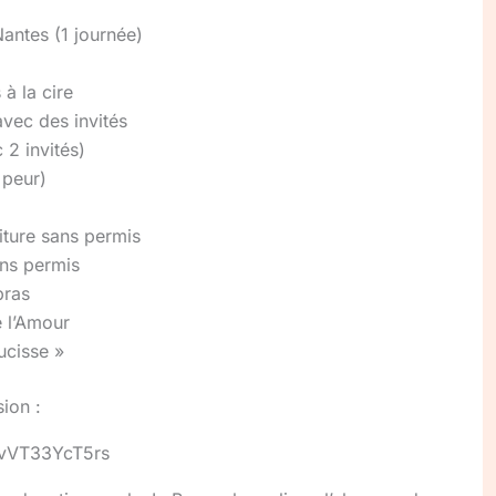
Nantes (1 journée)
à la cire
avec des invités
 2 invités)
 peur)
ture sans permis
ans permis
bras
e l’Amour
ucisse »
sion :
=vVT33YcT5rs