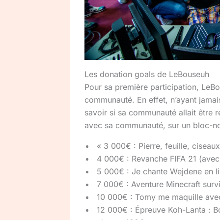
Les donation goals de LeBouseuh
Pour sa première participation, LeB
communauté. En effet, n’ayant jamais
savoir si sa communauté allait être réc
avec sa communauté, sur un bloc-no
« 3 000€ : Pierre, feuille, ciseau
4 000€ : Revanche FIFA 21 (ave
5 000€ : Je chante Wejdene en l
7 000€ : Aventure Minecraft surv
10 000€ : Tomy me maquille avec
12 000€ : Épreuve Koh-Lanta : Bou