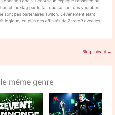
de ses donation goals, LeBouseuh explique l’absence de
ou et Inoxtag par le fait que ce sont des youtubers
 ne sont pas partenaires Twitch. L’événement étant
ît logique, en plus des affinités de ZeratoR avec les
Blog suivant
→
 le même genre