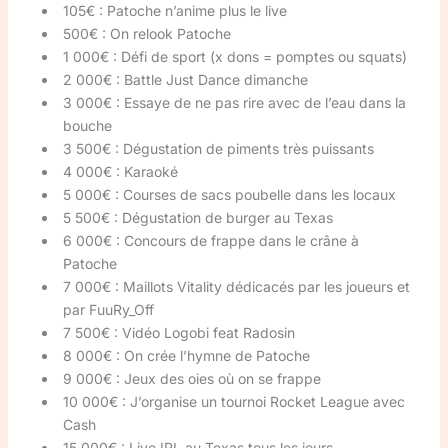
105€ : Patoche n’anime plus le live
500€ : On relook Patoche
1 000€ : Défi de sport (x dons = pomptes ou squats)
2 000€ : Battle Just Dance dimanche
3 000€ : Essaye de ne pas rire avec de l’eau dans la
bouche
3 500€ : Dégustation de piments très puissants
4 000€ : Karaoké
5 000€ : Courses de sacs poubelle dans les locaux
5 500€ : Dégustation de burger au Texas
6 000€ : Concours de frappe dans le crâne à
Patoche
7 000€ : Maillots Vitality dédicacés par les joueurs et
par FuuRy_Off
7 500€ : Vidéo Logobi feat Radosin
8 000€ : On crée l’hymne de Patoche
9 000€ : Jeux des oies où on se frappe
10 000€ : J’organise un tournoi Rocket League avec
Cash
15 000€ : Live IRL au Texas tous les jours