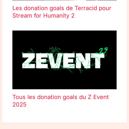
Les donation goals de Terracid pour
Stream for Humanity 2
Tous les donation goals du Z Event
2025