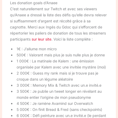
Les donation goals d’Anaee
C’est naturellement sur Twitch et avec ses viewers
qu’Anaee a dressé la liste des défis qu’elle devra relever
si suffisamment d’argent est récolté grâce à sa
cagnotte. Merci aux Ingés du Gdoc qui s’efforcent de
répertorier les paliers de donation de tous les streamers
participants
sur leur site
. Voici la liste complète :
1€ : J’allume mon micro
500€ : Valorant mais plus je suis nulle plus je donne
1 000€ : La matinale de Kalem : une émission
organisée par Kalem avec une invitée mystère (moi)
2 000€ : Guess my rank mais si je trouve pas je
croque dans un légume aléatoire
3 000€ : Memory Mix & Twitch avec un.e invité.e
3 500€ : Je publie un tweet longer en révélant au
monde entier l’origine de mon pseudonyme
4 500€ : Je ramène Avamind sur Overwatch
5 000€ : On finit Bread & Fred (sans checkpoints)
6 000€ : Défi peinture avec un.e invité.e (le perdant