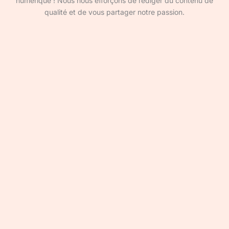
numérique ! Nous nous efforçons de rédiger du contenu de
qualité et de vous partager notre passion.
Devenir rédacteur·ice