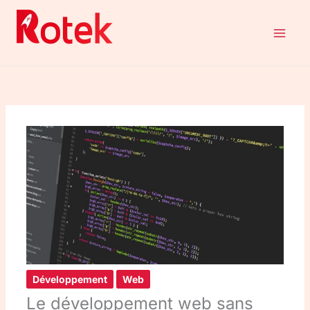
Aller
au
contenu
Développement
Web
Le développement web sans