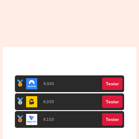
Top 3 meilleurs VPN
Tester
9,3/10
Tester
8,2/10
Tester
8,1/10