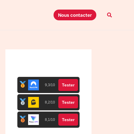
Recherche
Nous contacter
Top 3 meilleurs VPN
Tester
9,3/10
Tester
8,2/10
Tester
8,1/10