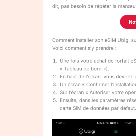
dit, pas besoin de répéter la manœu
No
Comment installer son eSIM Ubigi su
Voici comment s’y prendre :
Une fois votre achat de forfait 
« Tableau de bord »).
En haut de l’écran, vous devriez p
Un écran « Confirmer l’installatio
Sur l’écran « Autoriser votre opér
Ensuite, dans les paramètres rés
carte SIM de données par défaut