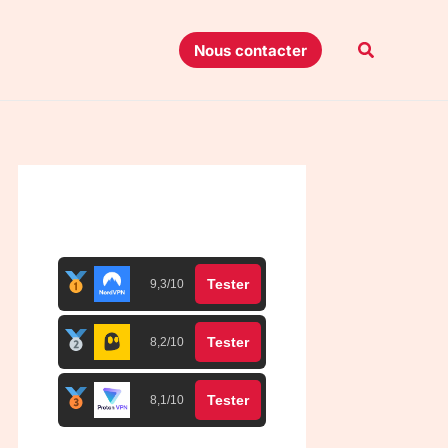
Recherche
Nous contacter
Top 3 meilleurs VPN
Tester
9,3/10
Tester
8,2/10
Tester
8,1/10