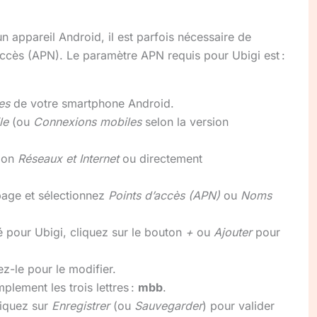
un appareil Android, il est parfois nécessaire de
accès (APN). Le paramètre APN requis pour Ubigi est :
es
de votre smartphone Android.
le
(ou
Connexions mobiles
selon la version
tion
Réseaux et Internet
ou directement
a page et sélectionnez
Points d’accès (APN)
ou
Noms
é pour Ubigi, cliquez sur le bouton
+
ou
Ajouter
pour
ez-le pour le modifier.
mplement les trois lettres :
mbb
.
liquez sur
Enregistrer
(ou
Sauvegarder
) pour valider