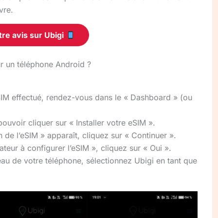
vre.
tre avis sur Ubigi
r un téléphone Android ?
eSIM effectué, rendez-vous dans le « Dashboard » (ou
ouvoir cliquer sur « Installer votre eSIM ».
n de l’eSIM » apparaît, cliquez sur « Continuer ».
ateur à configurer l’eSIM », cliquez sur « Oui ».
eau de votre téléphone, sélectionnez Ubigi en tant que
.