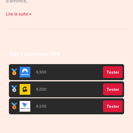
d’annonce,
Lire la suite »
Top 3 meilleurs VPN
Tester
9,3/10
Tester
8,2/10
Tester
8,1/10