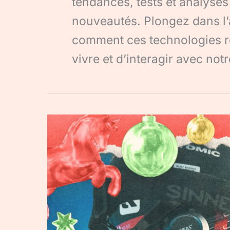
tendances, tests et analyses
nouveautés. Plongez dans l’
comment ces technologies r
vivre et d’interagir avec no
EJEAS
S2
:
test
et
avis
sur
cet
intercom