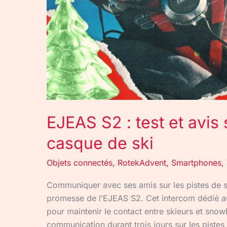
pour
casque
de
ski
EJEAS S2 : test et avis
casque de ski
Objets connectés
,
RotekAdvent
,
Smartphones
,
Communiquer avec ses amis sur les pistes de ski
promesse de l’EJEAS S2. Cet intercom dédié aux
pour maintenir le contact entre skieurs et sn
communication durant trois jours sur les piste