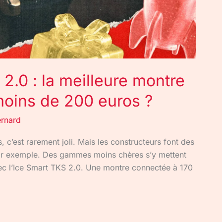
 2.0 : la meilleure montre
moins de 200 euros ?
rnard
 c’est rarement joli. Mais les constructeurs font des
r exemple. Des gammes moins chères s’y mettent
vec l’Ice Smart TKS 2.0. Une montre connectée à 170