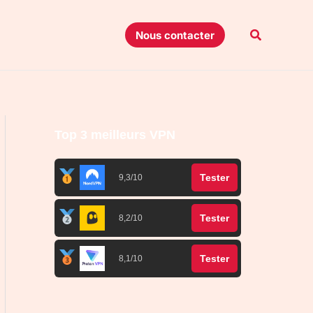
Recherche
Nous contacter
Top 3 meilleurs VPN
Tester
9,3/10
Tester
8,2/10
Tester
8,1/10