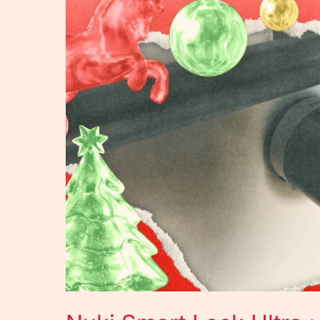
Smart
Lock
Ultra
:
test
d’une
serrure
connectée
vraiment
premium