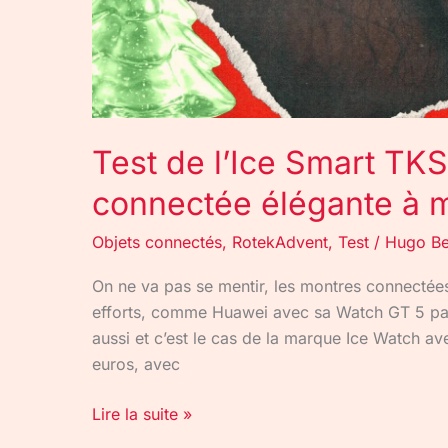
à
moins
de
200
euros
?
Test de l’Ice Smart TKS
connectée élégante à 
Objets connectés
,
RotekAdvent
,
Test
/
Hugo Be
On ne va pas se mentir, les montres connectées,
efforts, comme Huawei avec sa Watch GT 5 pa
aussi et c’est le cas de la marque Ice Watch a
euros, avec
Lire la suite »