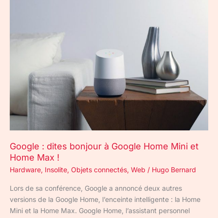
Google
:
dites
bonjour
à
Google
Home
Mini
et
Home
Max
!
Google : dites bonjour à Google Home Mini et
Home Max !
Hardware
,
Insolite
,
Objets connectés
,
Web
/
Hugo Bernard
Lors de sa conférence, Google a annoncé deux autres
versions de la Google Home, l’enceinte intelligente : la Home
Mini et la Home Max. Google Home, l’assistant personnel