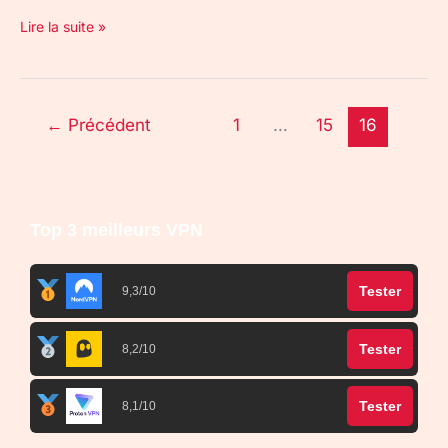
Lire la suite »
←
Précédent
1
…
15
16
Top 3 meilleurs VPN
Tester
9,3/10
Tester
8,2/10
Tester
8,1/10