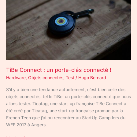
un
porte-
clés
connecté
!
TiBe Connect : un porte-clés connecté !
Hardware
,
Objets connectés
,
Test
/
Hugo Bernard
S’il y a bien une tendance actuellement, c’est bien celle des
objets connectés, tel le TiBe, un porte-clés connecté que nous
allons tester. Ticatag, une start-up française TiBe Connect a
été créé par Ticatag, une start-up française promue par la
French Tech que j’ai pu rencontrer au StartUp Camp lors du
WEF 2017 à Angers.