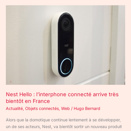
Nest
Hello
:
l’interphone
connecté
arrive
très
bientôt
en
France
Nest Hello : l’interphone connecté arrive très
bientôt en France
Actualité
,
Objets connectés
,
Web
/
Hugo Bernard
Alors que la domotique continue lentement à se développer,
un de ses acteurs, Nest, va bientôt sortir un nouveau produit