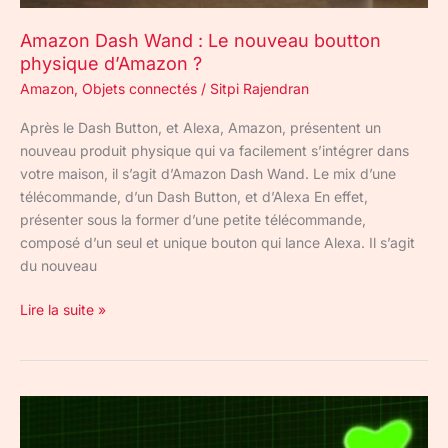
Amazon Dash Wand : Le nouveau boutton
physique d’Amazon ?
Amazon
,
Objets connectés
/
Sitpi Rajendran
Après le Dash Button, et Alexa, Amazon, présentent un
nouveau produit physique qui va facilement s’intégrer dans
votre maison, il s’agit d’Amazon Dash Wand. Le mix d’une
télécommande, d’un Dash Button, et d’Alexa En effet,
présenter sous la former d’une petite télécommande,
composé d’un seul et unique bouton qui lance Alexa. Il s’agit
du nouveau
Lire la suite »
Santé
et