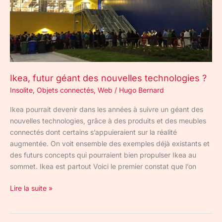
?
Ikea, futur géant des nouvelles technologies ?
Insolite
,
Objets connectés
,
Web
/
Hugo Bernard
Ikea pourrait devenir dans les années à suivre un géant des
nouvelles technologies, grâce à des produits et des meubles
connectés dont certains s’appuieraient sur la réalité
augmentée. On voit ensemble des exemples déjà existants et
des futurs concepts qui pourraient bien propulser Ikea au
sommet. Ikea est partout Voici le premier constat que l’on
Lire la suite »