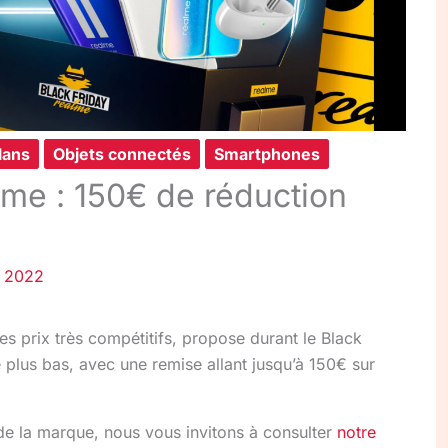
lans
Objets connectés
Smartphones
lme : 150€ de réduction
 2022
ses prix très compétitifs, propose durant le Black
e plus bas, avec une remise allant jusqu’à 150€ sur
 de la marque, nous vous invitons à consulter
notre