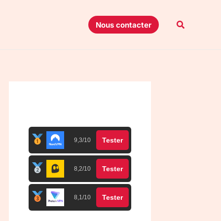
Recherche
Nous contacter
Top 3 meilleurs VPN
Tester
9,3/10
Tester
8,2/10
Tester
8,1/10