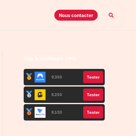
Recherche
Nous contacter
Top 3 meilleurs VPN
Tester
9,3/10
Tester
8,2/10
Tester
8,1/10