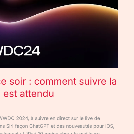
 soir : comment suivre la
 est attendu
 WWDC 2024, à suivre en direct sur le live de
dans Siri façon ChatGPT et des nouveautés pour iOS,
lement : L’iPad 10 moins cher : la meilleure