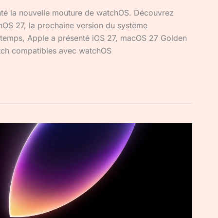
té la nouvelle mouture de watchOS. Découvrez
hOS 27, la prochaine version du système
 temps, Apple a présenté iOS 27, macOS 27 Golden
atch compatibles avec watchOS