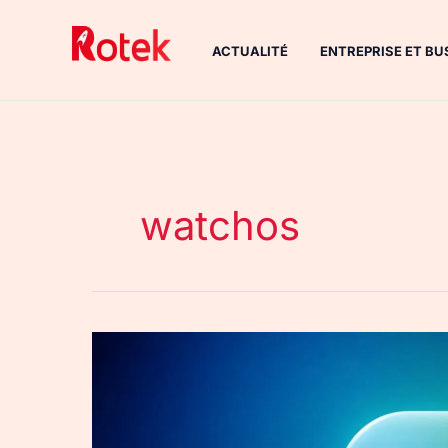
Aller
au
ACTUALITÉ
ENTREPRISE ET BU
contenu
watchos
Quelle
sont
les
Apple