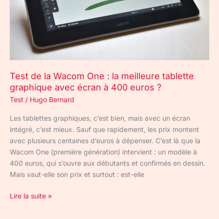
meilleure
tablette
graphique
avec
écran
à
Test de la Wacom One : la meilleure tablette
400
graphique avec écran à 400 euros ?
euros
Test
/
Hugo Bernard
?
Les tablettes graphiques, c’est bien, mais avec un écran
intégré, c’est mieux. Sauf que rapidement, les prix montent
avec plusieurs centaines d’euros à dépenser. C’est là que la
Wacom One (première génération) intervient : un modèle à
400 euros, qui s’ouvre aux débutants et confirmés en dessin.
Mais vaut-elle son prix et surtout : est-elle
Lire la suite »