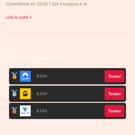
CyberGhost en 2026 ? Est-il toujours à la
Lire la suite »
Top 3 meilleurs VPN
Tester
9,3/10
Tester
8,2/10
Tester
8,1/10