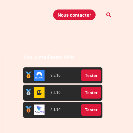
Recherche
Nous contacter
Top 3 meilleurs VPN
Tester
9,3/10
Tester
8,2/10
Tester
8,1/10