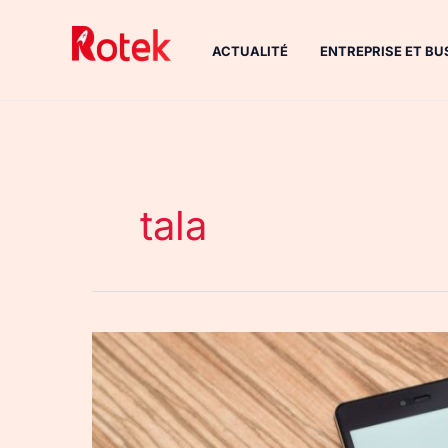
Aller
au
ACTUALITÉ
ENTREPRISE ET BU
contenu
tala
Le
Mobiwire
TALA,
un