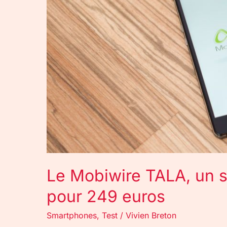
smartphone
de
qualité
pour
249
euros
Le Mobiwire TALA, un 
pour 249 euros
Smartphones
,
Test
/
Vivien Breton