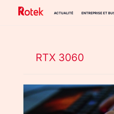
Aller
au
ACTUALITÉ
ENTREPRISE ET BU
contenu
RTX 3060
Quelles
sont
les
performances