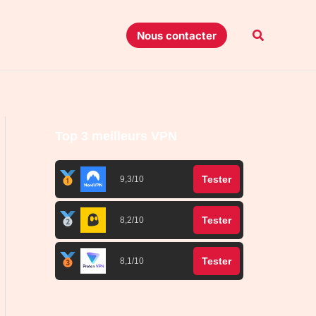
Recherche
Nous contacter
Top 3 meilleurs VPN
Tester
9,3/10
Tester
8,2/10
Tester
8,1/10