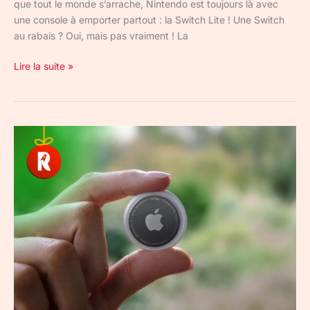
que tout le monde s’arrache, Nintendo est toujours là avec
une console à emporter partout : la Switch Lite ! Une Switch
au rabais ? Oui, mais pas vraiment ! La
Lire la suite »
AirTag
d’Apple
:
le
cadeau
pour
ceux
qui
perdent
tout
le
temps