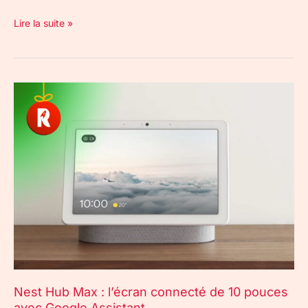
Lire la suite »
Nest
Hub
Max
:
l’écran
connecté
de
10
pouces
avec
Google
Assistant
Nest Hub Max : l’écran connecté de 10 pouces
avec Google Assistant