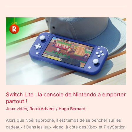
Switch
Lite
:
la
console
de
Nintendo
à
emporter
partout
!
Switch Lite : la console de Nintendo à emporter
partout !
Jeux vidéo
,
RotekAdvent
/
Hugo Bernard
Alors que Noël approche, il est temps de se pencher sur les
cadeaux ! Dans les jeux vidéo, à côté des Xbox et PlayStation