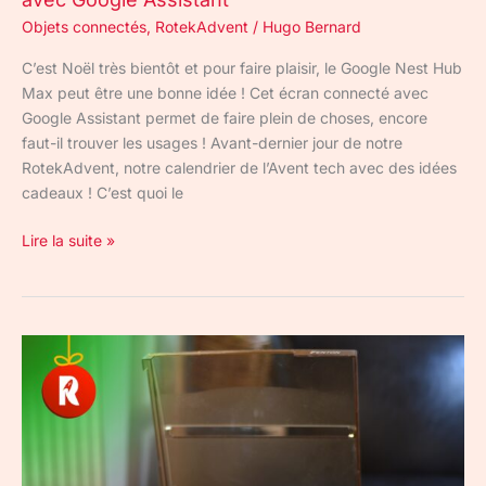
Objets connectés
,
RotekAdvent
/
Hugo Bernard
C’est Noël très bientôt et pour faire plaisir, le Google Nest Hub
Max peut être une bonne idée ! Cet écran connecté avec
Google Assistant permet de faire plein de choses, encore
faut-il trouver les usages ! Avant-dernier jour de notre
RotekAdvent, notre calendrier de l’Avent tech avec des idées
cadeaux ! C’est quoi le
Lire la suite »
Fenton
RP105
:
une
platine
vinyle