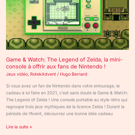
of
Zelda,
la
mini-
console
à
offrir
aux
Game & Watch: The Legend of Zelda, la mini-
fans
console à offrir aux fans de Nintendo !
de
Jeux vidéo
,
RotekAdvent
/
Hugo Bernard
Nintendo
!
Si vous avez un fan de Nintendo dans votre entourage, le
cadeau à lui faire en 2021, c’est sans doute la Game & Watch:
The Legend of Zelda ! Une console portable au style rétro qui
regroupe trois jeux mythiques de la licence Zelda ! Durant la
période de l’Avent, découvrez une bonne idée cadeau
Lire la suite »