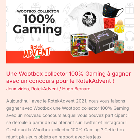
Wootbox
collector
100%
Gaming
à
gagner
avec
un
concours
pour
Une Wootbox collector 100% Gaming à gagner
le
avec un concours pour le RotekAdvent !
RotekAdvent
!
Jeux vidéo
,
RotekAdvent
/
Hugo Bernard
Aujourd’hui, avec le RotekAdvent 2021, nous vous faisons
gagner avec Wootbox une Wootbox collector 100% Gaming
avec un nouveau concours auquel vous pouvez participer : il
se déroule à partir de maintenant sur Twitter et Instagram !
C’est quoi la Wootbox collector 100% Gaming ? Cette box
réunit plusieurs objets en rapport avec les jeux