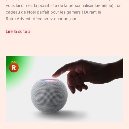
vous lui offriez la possibilité de la personnaliser lui-même) ; un
cadeau de Noël parfait pour les gamers ! Durant le
RotekAdvent, découvrez chaque jour
Lire la suite »
HomePod
Mini
:
l’enceinte
connectée
d’Apple
d’une
grande
qualité
à
100€