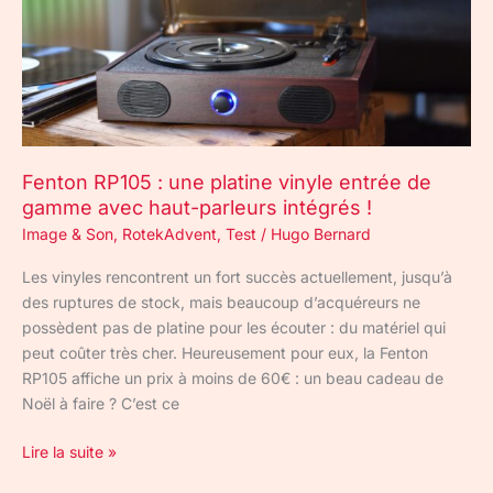
entrée
de
gamme
avec
haut-
parleurs
intégrés
Fenton RP105 : une platine vinyle entrée de
!
gamme avec haut-parleurs intégrés !
Image & Son
,
RotekAdvent
,
Test
/
Hugo Bernard
Les vinyles rencontrent un fort succès actuellement, jusqu’à
des ruptures de stock, mais beaucoup d’acquéreurs ne
possèdent pas de platine pour les écouter : du matériel qui
peut coûter très cher. Heureusement pour eux, la Fenton
RP105 affiche un prix à moins de 60€ : un beau cadeau de
Noël à faire ? C’est ce
Lire la suite »