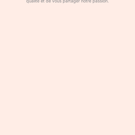
qualité et de vous partager notre passion.
Devenir rédacteur·ice