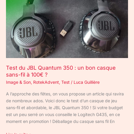
Quantum
350
:
un
bon
casque
sans-
fil
à
100€
Test du JBL Quantum 350 : un bon casque
?
sans-fil à 100€ ?
Image & Son
,
RotekAdvent
,
Test
/
Luca Guillière
A l’approche des fêtes, on vous propose un article qui ravira
de nombreux ados. Voici donc le test d’un casque de jeu
sans-fil et abordable, le JBL Quantum 350 ! Si votre budget
est un peu serré on vous conseille le Logitech G435, en ce
moment en promotion ! Déballage du casque sans fil En