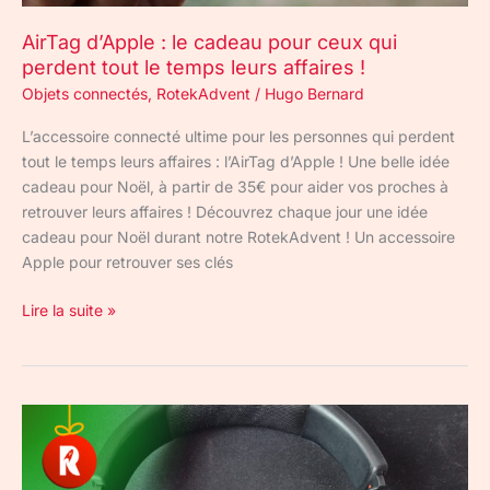
leurs
AirTag d’Apple : le cadeau pour ceux qui
affaires
perdent tout le temps leurs affaires !
!
Objets connectés
,
RotekAdvent
/
Hugo Bernard
L’accessoire connecté ultime pour les personnes qui perdent
tout le temps leurs affaires : l’AirTag d’Apple ! Une belle idée
cadeau pour Noël, à partir de 35€ pour aider vos proches à
retrouver leurs affaires ! Découvrez chaque jour une idée
cadeau pour Noël durant notre RotekAdvent ! Un accessoire
Apple pour retrouver ses clés
Lire la suite »
Test
du
JBL