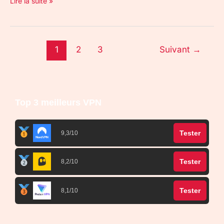
Lire la suite »
1
2
3
Suivant
→
Top 3 meilleurs VPN
Tester
9,3/10
Tester
8,2/10
Tester
8,1/10