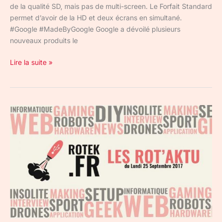
de la qualité SD, mais pas de multi-screen. Le Forfait Standard
permet d’avoir de la HD et deux écrans en simultané.
#Google #MadeByGoogle Google a dévoilé plusieurs
nouveaux produits le
Lire la suite »
Rot’aktu
du
25/09/17
:
CCleaner,
HTC,
AmazonPrime,
Taxe
Youtube