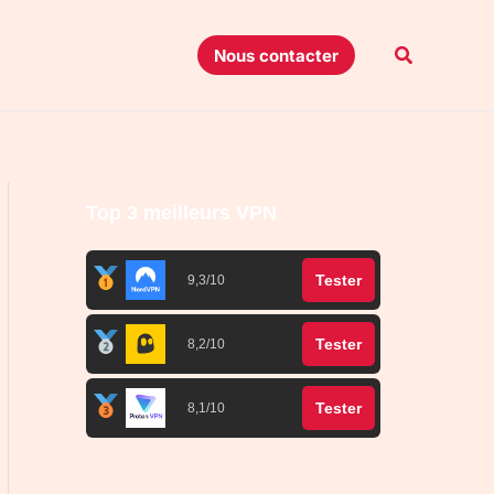
Recherche
Nous contacter
Top 3 meilleurs VPN
Tester
9,3/10
Tester
8,2/10
Tester
8,1/10