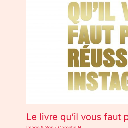
faut
pour
réussir
sur
Instagram
Le livre qu’il vous faut
Image & Son
/
Corentin N.