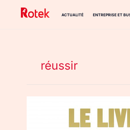
Aller
au
ACTUALITÉ
ENTREPRISE ET BU
contenu
réussir
Le
livre
qu’il
vous