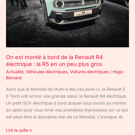
Renault
R4
électrique
:
la
R5
en
un
On est monté à bord de la Renault R4
peu
électrique : la R5 en un peu plus gros
plus
Actualité
,
Véhicules électriques
,
Voitures électriques
/
Hugo
gros
Bernard
Alors que le Mondial de l’Auto a lieu ces jours-ci, la Renault 5
E-Tech voit arriver une grande sœur, la Renault R4 électrique.
Un petit SUV électrique à bord duquel nous avons pu monter
au salon pour vous livrer nos premières impressions sur ce qui
est peut-être la deuxième star de ce Mondial. L’iconique 4L
Lire la suite »