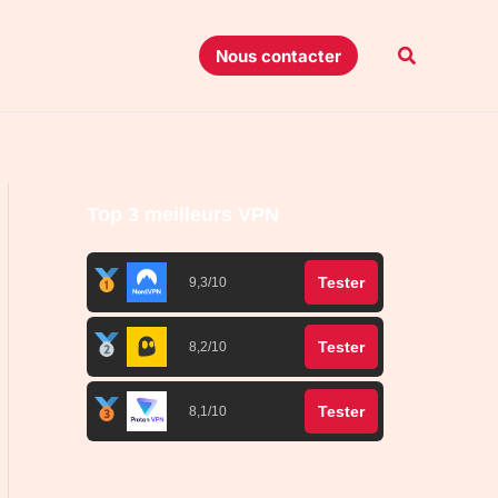
Recherche
Nous contacter
Top 3 meilleurs VPN
Tester
9,3/10
Tester
8,2/10
Tester
8,1/10