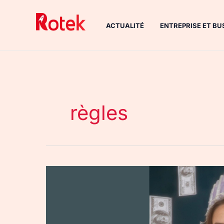
Aller
au
ACTUALITÉ
ENTREPRISE ET BU
contenu
règles
MyBetterSelf
:
reine
des