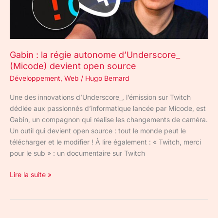
devient
open
source
Gabin : la régie autonome d’Underscore_
(Micode) devient open source
Développement
,
Web
/
Hugo Bernard
Une des innovations d’Underscore_, l’émission sur Twitch
dédiée aux passionnés d’informatique lancée par Micode, est
Gabin, un compagnon qui réalise les changements de caméra.
Un outil qui devient open source : tout le monde peut le
télécharger et le modifier ! À lire également : « Twitch, merci
pour le sub » : un documentaire sur Twitch
Lire la suite »