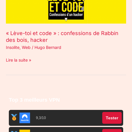
Rabbin
des
bois,
hacker
« Lève-toi et code » : confessions de Rabbin
des bois, hacker
Insolite
,
Web
/
Hugo Bernard
Lire la suite »
Top 3 meilleurs VPN
Tester
9,3/10