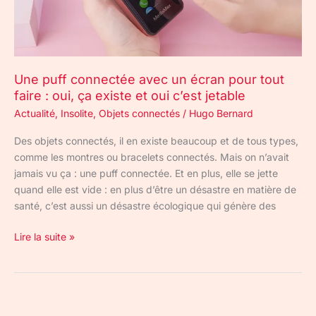
tout
faire
:
oui,
Une puff connectée avec un écran pour tout
ça
faire : oui, ça existe et oui c’est jetable
existe
et
Actualité
,
Insolite
,
Objets connectés
/
Hugo Bernard
oui
Des objets connectés, il en existe beaucoup et de tous types,
c’est
comme les montres ou bracelets connectés. Mais on n’avait
jetable
jamais vu ça : une puff connectée. Et en plus, elle se jette
quand elle est vide : en plus d’être un désastre en matière de
santé, c’est aussi un désastre écologique qui génère des
Lire la suite »