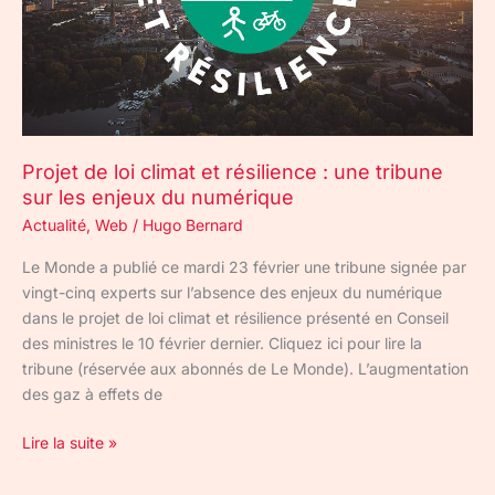
une
tribune
sur
les
enjeux
du
Projet de loi climat et résilience : une tribune
numérique
sur les enjeux du numérique
Actualité
,
Web
/
Hugo Bernard
Le Monde a publié ce mardi 23 février une tribune signée par
vingt-cinq experts sur l’absence des enjeux du numérique
dans le projet de loi climat et résilience présenté en Conseil
des ministres le 10 février dernier. Cliquez ici pour lire la
tribune (réservée aux abonnés de Le Monde). L’augmentation
des gaz à effets de
Lire la suite »