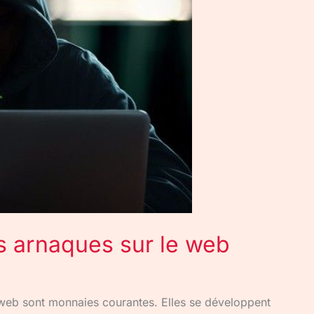
es arnaques sur le web
 web sont monnaies courantes. Elles se développent