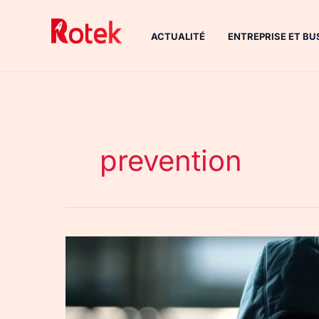
Aller
au
ACTUALITÉ
ENTREPRISE ET BU
contenu
prevention
Reconnaitre
et
éviter
les