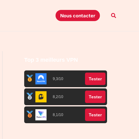
Recherche
Nous contacter
Top 3 meilleurs VPN
Tester
9,3/10
Tester
8,2/10
Tester
8,1/10