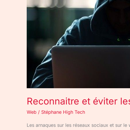
arnaques
sur
le
web
Reconnaitre et éviter l
Web
/
Stéphane High Tech
Les arnaques sur les réseaux sociaux et sur le