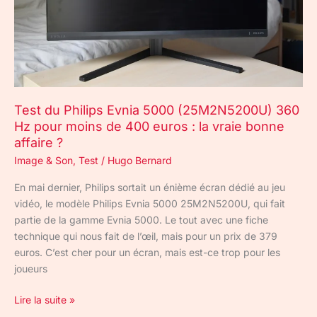
Hz
pour
moins
de
400
euros
Test du Philips Evnia 5000 (25M2N5200U) 360
:
Hz pour moins de 400 euros : la vraie bonne
la
affaire ?
vraie
Image & Son
,
Test
/
Hugo Bernard
bonne
affaire
En mai dernier, Philips sortait un énième écran dédié au jeu
?
vidéo, le modèle Philips Evnia 5000 25M2N5200U, qui fait
partie de la gamme Evnia 5000. Le tout avec une fiche
technique qui nous fait de l’œil, mais pour un prix de 379
euros. C’est cher pour un écran, mais est-ce trop pour les
joueurs
Lire la suite »