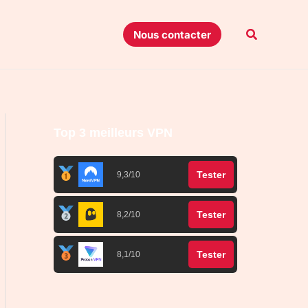
Recherche
Nous contacter
Top 3 meilleurs VPN
Tester
9,3/10
Tester
8,2/10
Tester
8,1/10