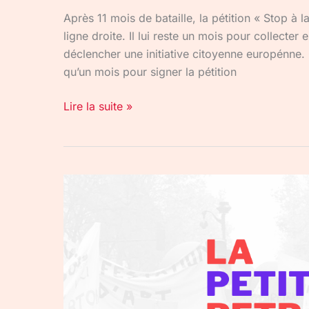
Après 11 mois de bataille, la pétition « Stop à 
ligne droite. Il lui reste un mois pour collecte
déclencher une initiative citoyenne europénne
qu’un mois pour signer la pétition
Lire la suite »
La
Pétition
retraite
:
une
pétition
sur
Internet