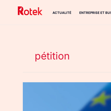
Aller
au
ACTUALITÉ
ENTREPRISE ET BU
contenu
pétition
Il
vous
reste
un