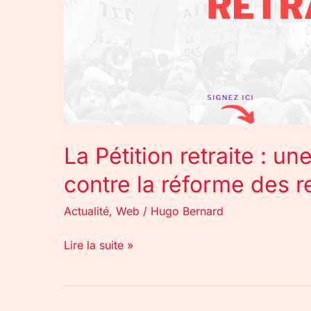
contre
la
réforme
des
retraites
La Pétition retraite : un
contre la réforme des re
Actualité
,
Web
/
Hugo Bernard
Lire la suite »