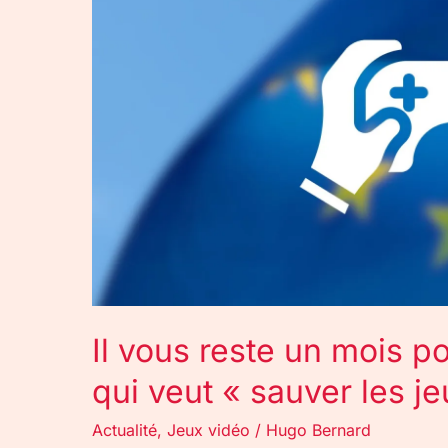
mois
pour
signer
cette
pétition
qui
veut
«
sauver
les
jeux
vidéo
»
Il vous reste un mois po
qui veut « sauver les j
Actualité
,
Jeux vidéo
/
Hugo Bernard