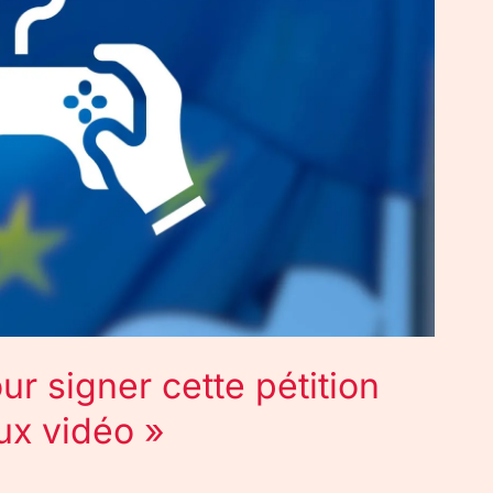
ur signer cette pétition
eux vidéo »