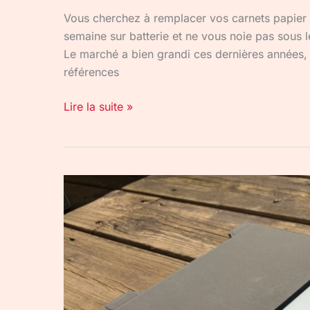
Vous cherchez à remplacer vos carnets papier p
semaine sur batterie et ne vous noie pas sous le
Le marché a bien grandi ces dernières années, et 
références
Lire la suite »
Paperslate
Pro
IA
:
la
tablette
E-
Ink