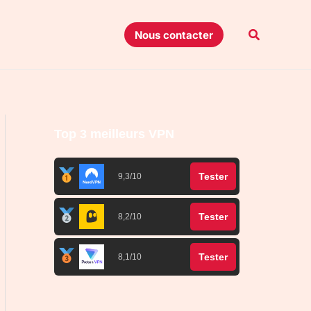
Recherche
Nous contacter
Top 3 meilleurs VPN
Tester
9,3/10
Tester
8,2/10
Tester
8,1/10