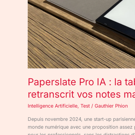
française
qui
retranscrit
vos
notes
manuscrites
Paperslate Pro IA : la t
retranscrit vos notes m
Intelligence Artificielle
,
Test
/
Gauthier Phion
Depuis novembre 2024, une start-up parisienne t
monde numérique avec une proposition assez pr
pour les professionnels, sans les distractions d