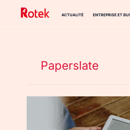
Aller
au
ACTUALITÉ
ENTREPRISE ET BU
contenu
Paperslate
Tablette
E-
Ink
: