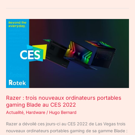
Razer
:
trois
nouveaux
ordinateurs
portables
gaming
Blade
au
CES
2022
Razer : trois nouveaux ordinateurs portables
gaming Blade au CES 2022
Actualité
,
Hardware
/
Hugo Bernard
Razer a dévoilé ces jours-ci au CES 2022 de Las Vegas trois
nouveaux ordinateurs portables gaming de sa gamme Blade :