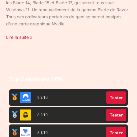
les Blade 14, Blade 15 et Blade 17, qui seront tous sous
Windows 11. Un renouvellement de la gamme Blade de Razer
Tous ces ordinateurs portables de gaming seront équipés
d’une carte graphique Nvidia
Lire la suite »
Top 3 meilleurs VPN
Tester
9,3/10
Tester
8,2/10
Tester
8,1/10