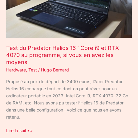
i9
et
RTX
4070
au
programme,
Test du Predator Helios 16 : Core i9 et RTX
si
4070 au programme, si vous en avez les
vous
moyens
en
Hardware
,
Test
/
Hugo Bernard
avez
les
Proposé au prix de départ de 3400 euros, l’Acer Predator
moyens
Helios 16 embarque tout ce dont on peut rêver pour un
ordinateur portable en 2023. Intel Core i9, RTX 4070, 32 Go
de RAM, etc. Nous avons pu tester l’Helios 16 de Predator
dans une belle configuration : voici ce que nous en avons
retenu.
Lire la suite »