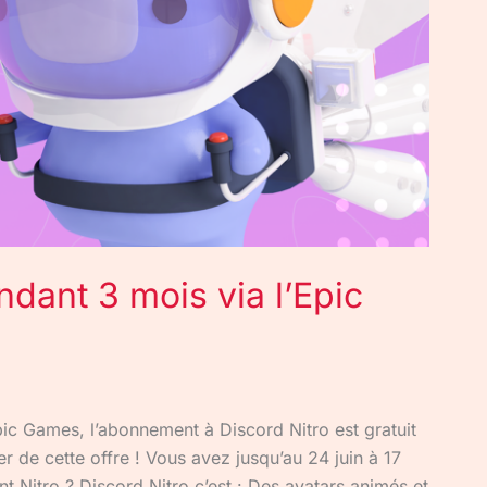
ndant 3 mois via l’Epic
ic Games, l’abonnement à Discord Nitro est gratuit
 de cette offre ! Vous avez jusqu’au 24 juin à 17
nt Nitro ? Discord Nitro c’est : Des avatars animés et