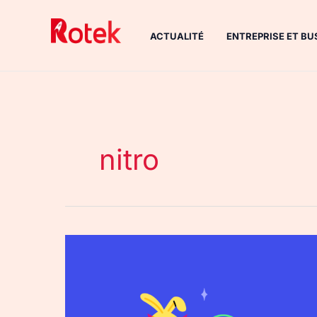
Aller
au
ACTUALITÉ
ENTREPRISE ET BU
contenu
nitro
Discord
:
des
avatars