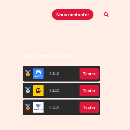
Recherche
Nous contacter
Top 3 meilleurs VPN
Tester
9,3/10
Tester
8,2/10
Tester
8,1/10