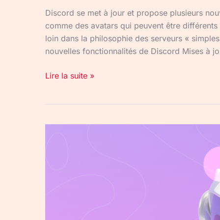
Discord se met à jour et propose plusieurs nouv
comme des avatars qui peuvent être différents 
loin dans la philosophie des serveurs « simple
nouvelles fonctionnalités de Discord Mises à jou
Lire la suite »
Discord
Nitro
gratuit
pendant
3
mois
via
l’Epic