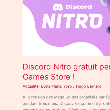
Games
Store
!
Discord Nitro gratuit pe
Games Store !
Actualité
,
Bons Plans
,
Web
/
Hugo Bernard
À l’occasion des Méga Soldes organisés par Ep
pendant trois mois. Découvrez comment profiter
heures pour en profiter ! C’est quoi l’abonneme