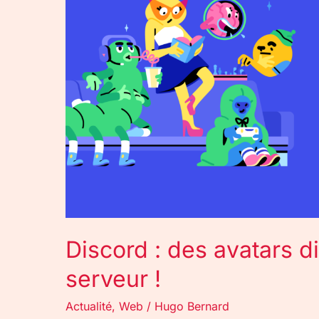
différents
pour
chaque
serveur
!
Discord : des avatars d
serveur !
Actualité
,
Web
/
Hugo Bernard