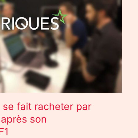
se fait racheter par
 après son
F1