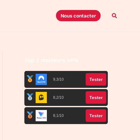
Recherche
Nous contacter
Top 3 meilleurs VPN
Tester
9,3/10
Tester
8,2/10
Tester
8,1/10