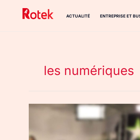
Aller
au
ACTUALITÉ
ENTREPRISE ET BU
contenu
les numériques
Les
Numériques
:
Unify