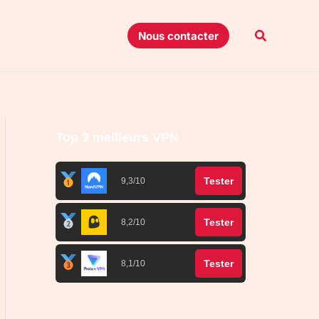
Recherche
Nous contacter
Top 3 meilleurs VPN
Tester
9,3/10
Tester
8,2/10
Tester
8,1/10