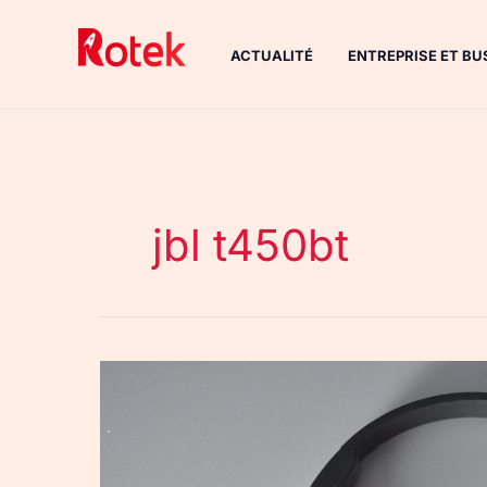
Aller
au
ACTUALITÉ
ENTREPRISE ET BU
contenu
jbl t450bt
JBL
T450BT
:
un