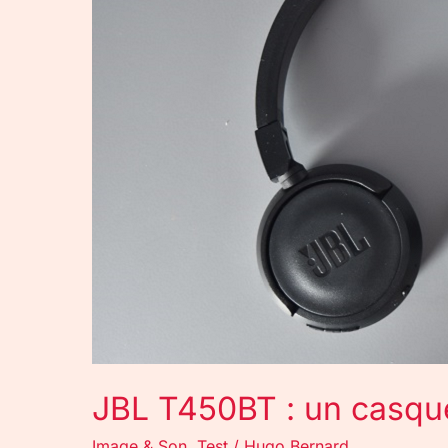
casque
Bluetooth
pas
cher
!
JBL T450BT : un casque
Image & Son
,
Test
/
Hugo Bernard