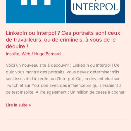
ceux
de
travailleurs,
ou
LinkedIn ou Interpol ? Ces portraits sont ceux
de
de travailleurs, ou de criminels, à vous de le
criminels,
déduire !
à
vous
Insolite
,
Web
/
Hugo Bernard
de
Voici un nouveau site à découvrir : LinkedIn ou Interpol ! Ce
le
quiz vous montre des portraits, vous devez déterminer s’ils
déduire
sont issus de LinkedIn ou d’Interpol. Ce jeu devient viral sur
!
Twitch et sur YouTube avec des influenceurs qui s’essaient à
ce test insolite. À lire également : Un million de cases à cocher
Lire la suite »