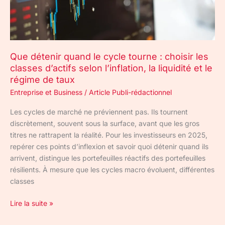
choisir
les
classes
d’actifs
Que détenir quand le cycle tourne : choisir les
selon
classes d’actifs selon l’inflation, la liquidité et le
l’inflation,
régime de taux
la
liquidité
Entreprise et Business
/
Article Publi-rédactionnel
et
Les cycles de marché ne préviennent pas. Ils tournent
le
discrètement, souvent sous la surface, avant que les gros
régime
titres ne rattrapent la réalité. Pour les investisseurs en 2025,
de
repérer ces points d’inflexion et savoir quoi détenir quand ils
taux
arrivent, distingue les portefeuilles réactifs des portefeuilles
résilients. À mesure que les cycles macro évoluent, différentes
classes
Lire la suite »