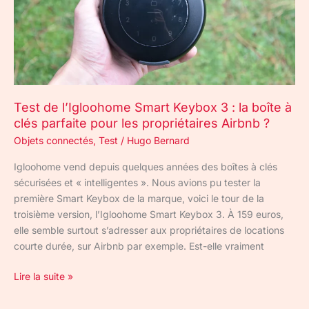
la
boîte
à
clés
parfaite
pour
Test de l’Igloohome Smart Keybox 3 : la boîte à
les
clés parfaite pour les propriétaires Airbnb ?
propriétaires
Objets connectés
,
Test
/
Hugo Bernard
Airbnb
?
Igloohome vend depuis quelques années des boîtes à clés
sécurisées et « intelligentes ». Nous avions pu tester la
première Smart Keybox de la marque, voici le tour de la
troisième version, l’Igloohome Smart Keybox 3. À 159 euros,
elle semble surtout s’adresser aux propriétaires de locations
courte durée, sur Airbnb par exemple. Est-elle vraiment
Lire la suite »