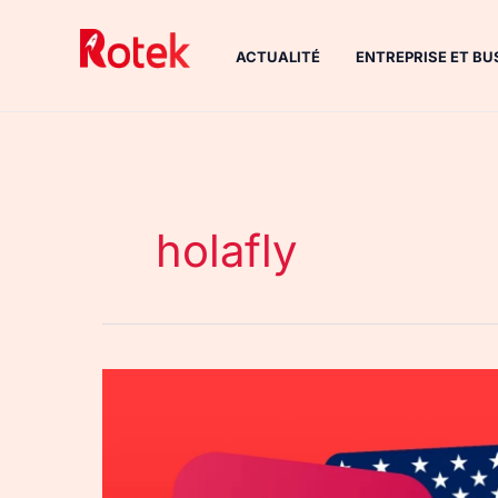
Aller
au
ACTUALITÉ
ENTREPRISE ET BU
contenu
holafly
Holafly
aux
États-
Unis