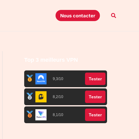
Recherche
Nous contacter
Top 3 meilleurs VPN
Tester
9,3/10
Tester
8,2/10
Tester
8,1/10