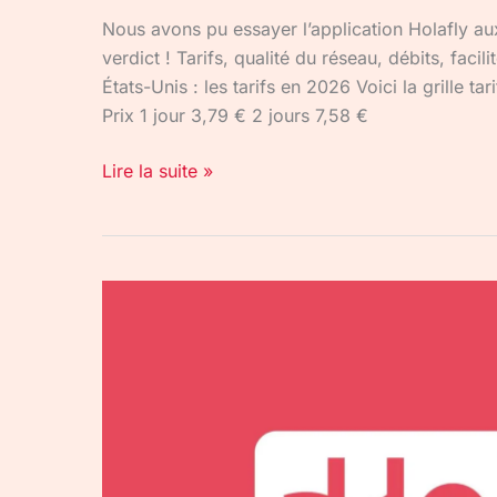
Nous avons pu essayer l’application Holafly aux
verdict ! Tarifs, qualité du réseau, débits, facil
États-Unis : les tarifs en 2026 Voici la grille 
Prix 1 jour 3,79 € 2 jours 7,58 €
Lire la suite »
Comment
installer
une
eSIM
Holafly
sur
iPhone
et