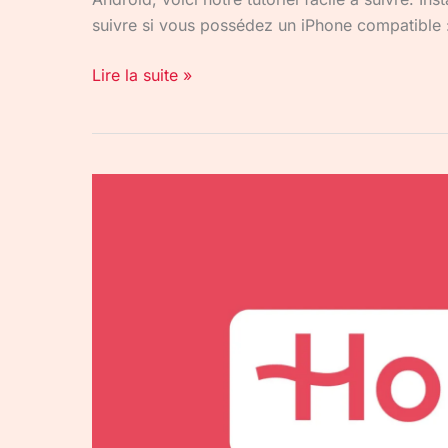
suivre si vous possédez un iPhone compatible : S
Lire la suite »
Holafly
:
test
complet,
avis
et
guide
d’utilisation
en
2026