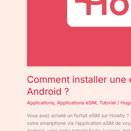
Android
?
Comment installer une 
Android ?
Applications
,
Applications eSIM
,
Tutoriel
/
Hugo
Vous avez acheté un forfait eSIM sur Holafly ? I
votre smartphone via l’application eSIM de vo
Android, voici notre tutoriel facile à suivre. In