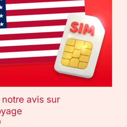
 notre avis sur
voyage
d