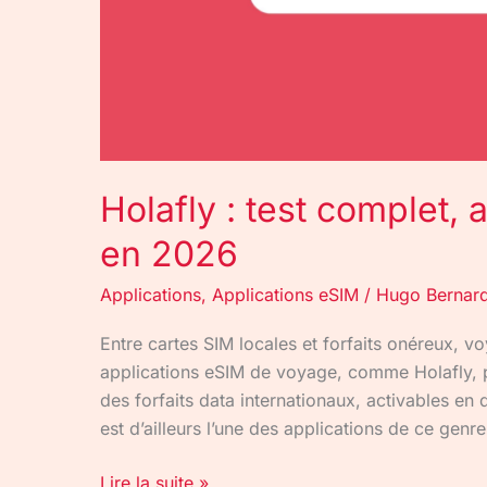
Holafly : test complet, a
en 2026
Applications
,
Applications eSIM
/
Hugo Bernar
Entre cartes SIM locales et forfaits onéreux, vo
applications eSIM de voyage, comme Holafly, p
des forfaits data internationaux, activables e
est d’ailleurs l’une des applications de ce genre
Lire la suite »